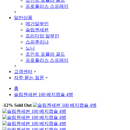
조인트 포뮬라 골드
프로폴리스 스프레이
+
일반상품
메가알부민
슬립젠세븐
프리미엄 알부민
스피루리나
노니
조인트 포뮬라 골드
프로폴리스 스프레이
+
고객센터
+
자주 묻는 질문
+
홈
슬립젠세븐 100 베지캡슐 4병
-12%
Sold Out