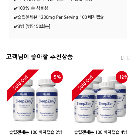
✔️100% 순 식물성
✔️슬립젠세븐 1200mg Per Serving 100 베지캡슐
✔️3병 [병당 50회분]
고객님이 좋아할 추천상품
Sold Out
Sold Out
-5%
-12%
슬립젠세븐 100 베지캡슐 2병
슬립젠세븐 100 베지캡슐 4병