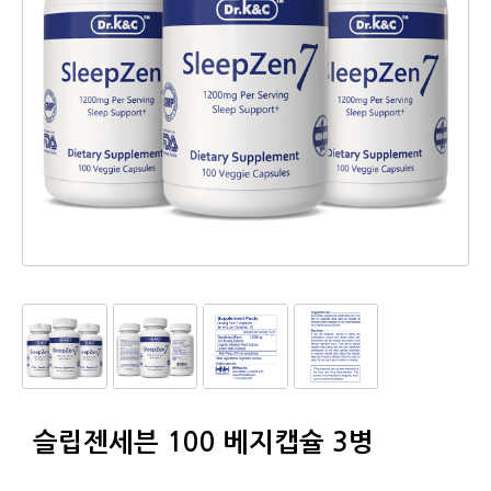
슬립젠세븐 100 베지캡슐 3병