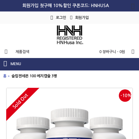
회원가입 첫구매 10%할인 쿠폰코드: HNHUSA
로그인
회원가입
0 장바구니 - 0원
MENU
홈
슬립젠세븐 100 베지캡슐 3병
Sold Out
-10%