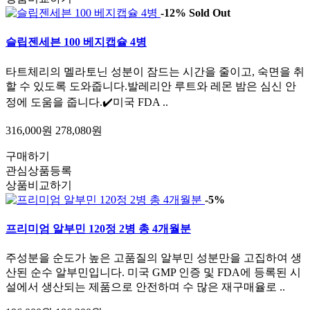
-12%
Sold Out
슬립젠세븐 100 베지캡슐 4병
타트체리의 멜라토닌 성분이 잠드는 시간을 줄이고, 숙면을 취
할 수 있도록 도와줍니다.발레리안 루트와 레몬 밤은 심신 안
정에 도움을 줍니다.✔️미국 FDA ..
316,000원
278,080원
구매하기
관심상품등록
상품비교하기
-5%
프리미엄 알부민 120정 2병 총 4개월분
주성분을 순도가 높은 고품질의 알부민 성분만을 고집하여 생
산된 순수 알부민입니다. 미국 GMP 인증 및 FDA에 등록된 시
설에서 생산되는 제품으로 안전하며 수 많은 재구매율로 ..