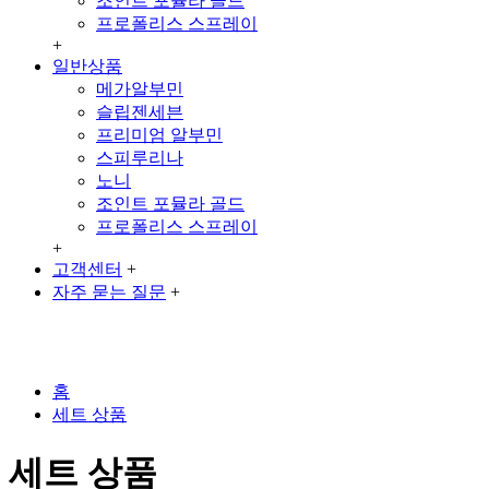
조인트 포뮬라 골드
프로폴리스 스프레이
+
일반상품
메가알부민
슬립젠세븐
프리미엄 알부민
스피루리나
노니
조인트 포뮬라 골드
프로폴리스 스프레이
+
고객센터
+
자주 묻는 질문
+
홈
세트 상품
세트 상품