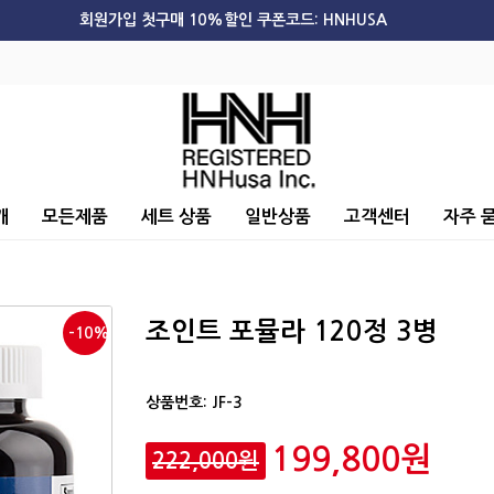
회원가입 첫구매 10%할인 쿠폰코드: HNHUSA
개
모든제품
세트 상품
일반상품
고객센터
자주 
조인트 포뮬라 120정 3병
-10%
상품번호:
JF-3
199,800원
222,000원