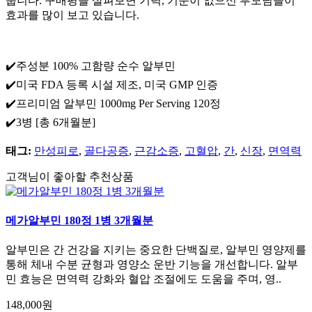
줍니다. 구매평을 살펴보면 기력, 기운이 없으신 부모님들이
효과를 많이 보고 있습니다.
✔️주성분 100% 고함량 순수 알부민
✔️미국 FDA 등록 시설 제조, 미국 GMP 인증
✔️프리미엄 알부민 1000mg Per Serving 120정
✔️3병 [총 6개월분]
태그:
만성피로
,
골다공증
,
근감소증
,
고혈압
,
간
,
신장
,
면역력
고객님이 좋아할 추천상품
메가알부민 180정 1병 3개월분
알부민은 간 건강을 지키는 중요한 단백질로, 알부민 영양제를
통해 체내 수분 균형과 영양소 운반 기능을 개선합니다. 알부
민 효능은 면역력 강화와 혈압 조절에도 도움을 주며, 영..
148,000원