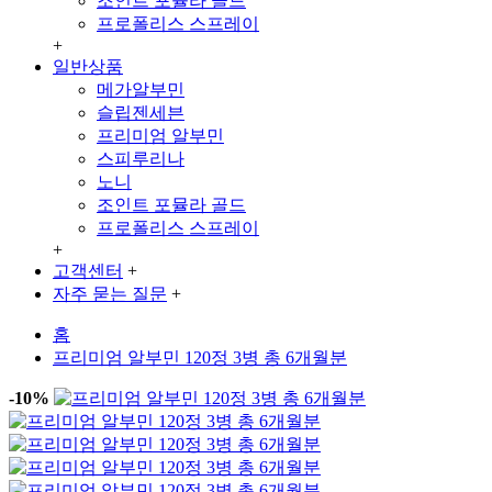
조인트 포뮬라 골드
프로폴리스 스프레이
+
일반상품
메가알부민
슬립젠세븐
프리미엄 알부민
스피루리나
노니
조인트 포뮬라 골드
프로폴리스 스프레이
+
고객센터
+
자주 묻는 질문
+
홈
프리미엄 알부민 120정 3병 총 6개월분
-10%