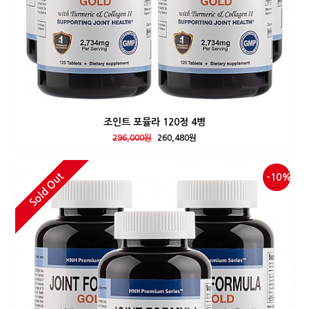
조인트 포뮬라 120정 4병
296,000원
260,480원
Sold Out
-10%