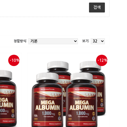
정렬방식:
보기:
-10%
-12%